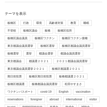
テーマ
を表示
板橋区
行政
環境
高齢者対策
教育
睡眠
不登校
板橋区議会
板橋
板橋区役所
板橋区議会議員
板橋区ワクチン
板橋区ワクチン接種
東京都議会議員選挙
板橋区選挙
板橋区都議会議員選挙
板橋選挙
選挙
都議会選挙
都議会議員選挙
東京都議会
都議選２０２１
２０２１都議会議員選挙
東京都議会議員選挙２０２１
板橋区都議選２０２１
期日前投票
板橋区期日前投票
板橋都議選２０２１
板橋区都議選
板橋都議会議員選挙
松田やすまさ
ワクチンパスポート
covid-19
English
vaccination
reservations
foreigner
abroad
international
visitor