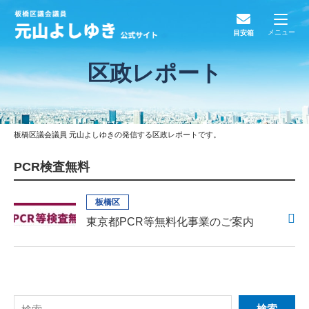
メニュー
目安箱
区政レポート
板橋区議会議員 元山よしゆきの発信する区政レポートです。
PCR検査無料
板橋区
東京都PCR等無料化事業のご案内