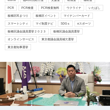
tourist
臨時特別給付金
支援金
助成金
補助金
PCR
PCR検査
PCR検査無料
ウクライナ
いたばし
板橋区民まつり
板橋区イベント
マイナンバーカード
スマートシティ
マイ制度ナビ
SDGｓ
eスポーツ
板橋区議会議員選挙２０２３
板橋区議会議員選挙
オンラインサービス
東京都議会議員補欠選挙
東京都知事選挙