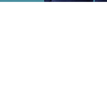
未来を勝ち取る！板橋区議会議員 元山よしゆきの公式サイトです。
LINEでも区政情報を配信しています！
防災の手引き