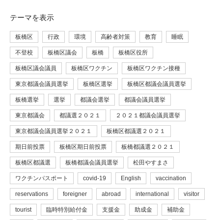
テーマ
を表示
板橋区
行政
環境
高齢者対策
教育
睡眠
不登校
板橋区議会
板橋
板橋区役所
板橋区議会議員
板橋区ワクチン
板橋区ワクチン接種
東京都議会議員選挙
板橋区選挙
板橋区都議会議員選挙
板橋選挙
選挙
都議会選挙
都議会議員選挙
東京都議会
都議選２０２１
２０２１都議会議員選挙
東京都議会議員選挙２０２１
板橋区都議選２０２１
期日前投票
板橋区期日前投票
板橋都議選２０２１
板橋区都議選
板橋都議会議員選挙
松田やすまさ
ワクチンパスポート
covid-19
English
vaccination
reservations
foreigner
abroad
international
visitor
tourist
臨時特別給付金
支援金
助成金
補助金