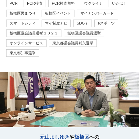
PCR
PCR検査
PCR検査無料
ウクライナ
いたばし
板橋区民まつり
板橋区イベント
マイナンバーカード
スマートシティ
マイ制度ナビ
SDGｓ
eスポーツ
板橋区議会議員選挙２０２３
板橋区議会議員選挙
オンラインサービス
東京都議会議員補欠選挙
東京都知事選挙
元山よしゆき
や
板橋区
への