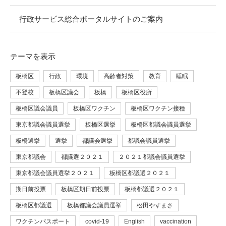
行政サービス総合ポータルサイトのご案内
テーマ
を表示
板橋区
行政
環境
高齢者対策
教育
睡眠
不登校
板橋区議会
板橋
板橋区役所
板橋区議会議員
板橋区ワクチン
板橋区ワクチン接種
東京都議会議員選挙
板橋区選挙
板橋区都議会議員選挙
板橋選挙
選挙
都議会選挙
都議会議員選挙
東京都議会
都議選２０２１
２０２１都議会議員選挙
東京都議会議員選挙２０２１
板橋区都議選２０２１
期日前投票
板橋区期日前投票
板橋都議選２０２１
板橋区都議選
板橋都議会議員選挙
松田やすまさ
ワクチンパスポート
covid-19
English
vaccination