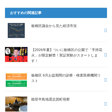
a
wi
n
c
tt
e
おすすめの関連記事
e
er
b
板橋区議会から見た経済市況
o
o
k
【2026年夏】ついに板橋区の公園で「手持花
火」が限定解禁！実証実験がスタートしま
す！
板橋区 8月お盆期間の診療・検査医療機関リ
スト
能登半島地震志賀町視察