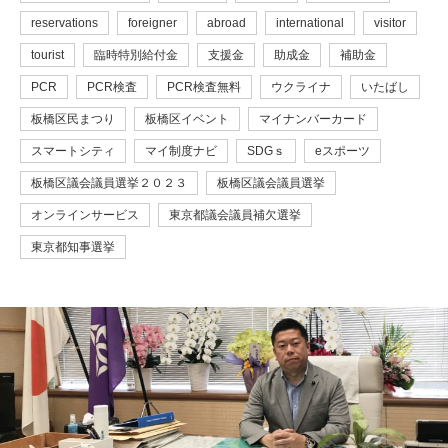
reservations
foreigner
abroad
international
visitor
tourist
臨時特別給付金
支援金
助成金
補助金
PCR
PCR検査
PCR検査無料
ウクライナ
いたばし
板橋区民まつり
板橋区イベント
マイナンバーカード
スマートシティ
マイ制度ナビ
SDGｓ
eスポーツ
板橋区議会議員選挙２０２３
板橋区議会議員選挙
オンラインサービス
東京都議会議員補欠選挙
東京都知事選挙