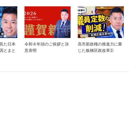
見た日本
令和８年頭のご挨拶と決
高市新政権の推進力に乗
因とまと
意表明
じた板橋区政改革➀