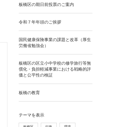
板橋区の期日前投票のご案内
令和７年年頭のご挨拶
国民健康保険事業の課題と改革（厚生
労働省勉強会）
板橋区の区立小中学校の修学旅行等無
償化・負担軽減事業における戦略的評
価と公平性の検証
板橋の教育
テーマ
を表示
板橋区
行政
環境