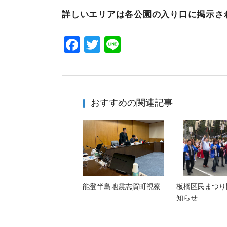
詳しいエリアは各公園の入り口に掲示さ
F
T
Li
a
wi
n
c
tt
e
e
er
おすすめの関連記事
b
o
o
k
能登半島地震志賀町視察
板橋区民まつり
知らせ