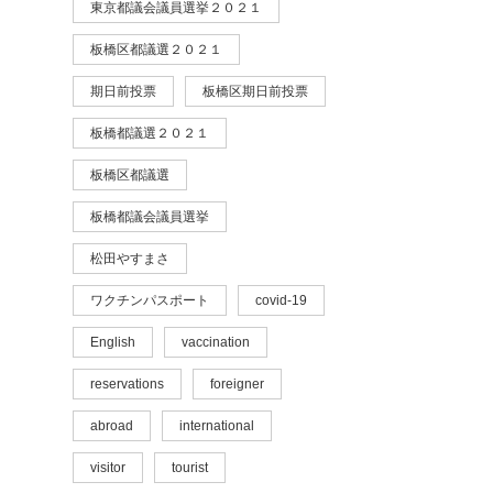
東京都議会議員選挙２０２１
板橋区都議選２０２１
期日前投票
板橋区期日前投票
板橋都議選２０２１
板橋区都議選
板橋都議会議員選挙
松田やすまさ
ワクチンパスポート
covid-19
English
vaccination
reservations
foreigner
abroad
international
visitor
tourist