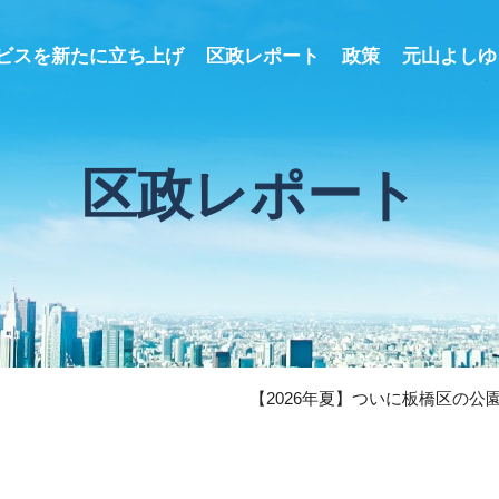
ビスを新たに立ち上げ
区政レポート
政策
元山よしゆ
区政レポート