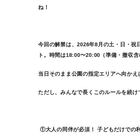
ね！
今回の解禁は、
2026
年
8
月の土・日・祝
ト。時間は
18:00
〜
20:00
（準備・撤収含
当日そのまま公園の指定エリアへ向かえ
ただし、みんなで長くこのルールを続け
①
大人の同伴が必須！
子どもだけでの