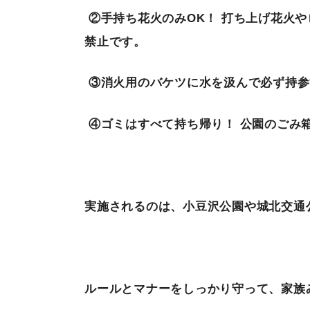
②
手持ち花火のみ
OK
！
打ち上げ花火や
禁止です。
③
消火用のバケツに水を汲んで必ず持参
④
ゴミはすべて持ち帰り！
公園のごみ
実施されるのは、小豆沢公園や城北交通
ルールとマナーをしっかり守って、家族