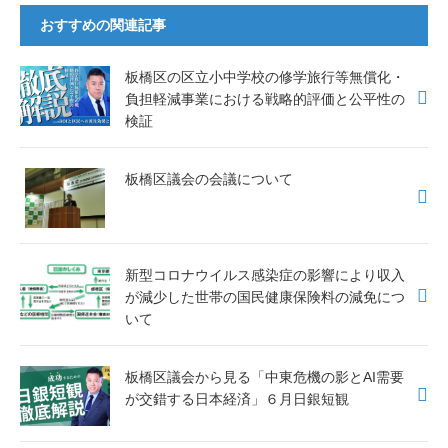
c
tt
e
おすすめの関連記事
e
er
b
板橋区の区立小中学校の修学旅行等無償化・
o
負担軽減事業における戦略的評価と公平性の
検証
o
k
板橋区議会の会議について
新型コロナウイルス感染症の影響により収入
が減少した世帯の国民健康保険料の減免につ
いて
板橋区議会から見る「中東危機の影とAI需要
が交錯する日本経済」６月日銀短観