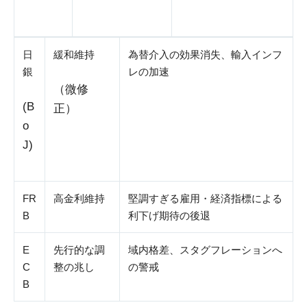
日
緩和維持
為替介入の効果消失、輸入インフ
銀
レの加速
（微修
(B
正）
o
J)
FR
高金利維持
堅調すぎる雇用・経済指標による
B
利下げ期待の後退
E
先行的な調
域内格差、スタグフレーションへ
C
整の兆し
の警戒
B