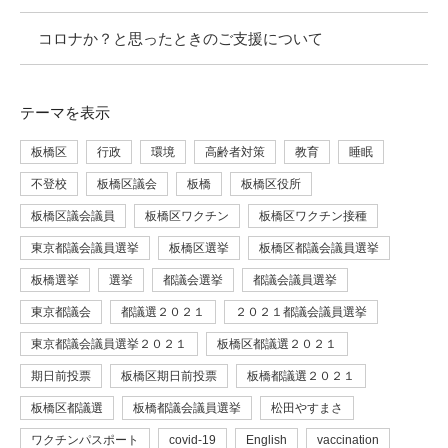
コロナか？と思ったときのご支援について
テーマ
を表示
板橋区
行政
環境
高齢者対策
教育
睡眠
不登校
板橋区議会
板橋
板橋区役所
板橋区議会議員
板橋区ワクチン
板橋区ワクチン接種
東京都議会議員選挙
板橋区選挙
板橋区都議会議員選挙
板橋選挙
選挙
都議会選挙
都議会議員選挙
東京都議会
都議選２０２１
２０２１都議会議員選挙
東京都議会議員選挙２０２１
板橋区都議選２０２１
期日前投票
板橋区期日前投票
板橋都議選２０２１
板橋区都議選
板橋都議会議員選挙
松田やすまさ
ワクチンパスポート
covid-19
English
vaccination