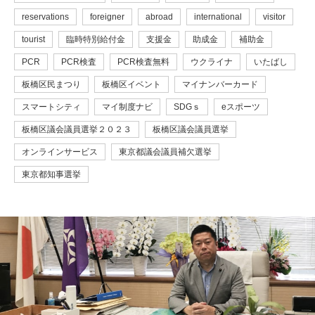
reservations
foreigner
abroad
international
visitor
tourist
臨時特別給付金
支援金
助成金
補助金
PCR
PCR検査
PCR検査無料
ウクライナ
いたばし
板橋区民まつり
板橋区イベント
マイナンバーカード
スマートシティ
マイ制度ナビ
SDGｓ
eスポーツ
板橋区議会議員選挙２０２３
板橋区議会議員選挙
オンラインサービス
東京都議会議員補欠選挙
東京都知事選挙