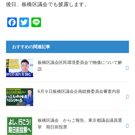
後日、板橋区議会でも披露します。
F
T
Li
a
wi
n
c
tt
e
おすすめの関連記事
e
er
b
板橋区議会区民環境委員会で物価について解
o
説
o
k
6月９日板橋区議会企画総務委員会審査内容
板橋区議会 からご報告。東京都議会議員選
挙 期日前投票