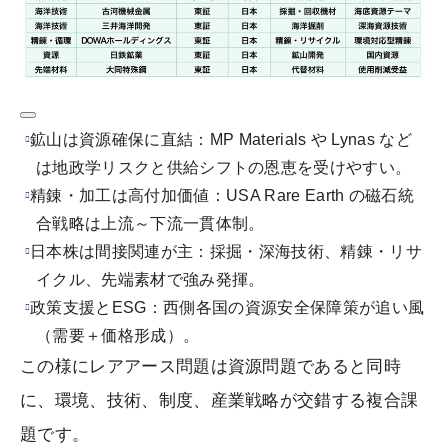
鉱山は資源確保に直結：MP Materials や Lynas など
は地政学リスクと供給シフトの恩恵を受けやすい。
精錬・加工は高付加価値：USA Rare Earth の磁石統
合戦略は上流～下流一貫体制。
日本株は間接関連が主：採掘・深海技術、精錬・リサ
イクル、先端素材で強み発揮。
政策支援とESG：西側各国の資源安全保障策が追い風
（需要＋価格形成）。
この様にレアアース問題は資源問題であると同時
に、環境、技術、制度、産業戦略が交錯する複合課
題です。