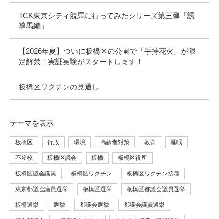
TCK東京シティ競馬に行ってみたシリーズ第三弾「誘
導馬編」
【2026年夏】ついに板橋区の公園で「手持花火」が限
定解禁！実証実験がスタートします！
板橋区ワクチンの見通し
テーマ
を表示
板橋区
行政
環境
高齢者対策
教育
睡眠
不登校
板橋区議会
板橋
板橋区役所
板橋区議会議員
板橋区ワクチン
板橋区ワクチン接種
東京都議会議員選挙
板橋区選挙
板橋区都議会議員選挙
板橋選挙
選挙
都議会選挙
都議会議員選挙