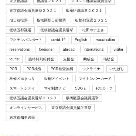
東京都議会
都議選２０２１
２０２１都議会議員選挙
東京都議会議員選挙２０２１
板橋区都議選２０２１
期日前投票
板橋区期日前投票
板橋都議選２０２１
板橋区都議選
板橋都議会議員選挙
松田やすまさ
ワクチンパスポート
covid-19
English
vaccination
reservations
foreigner
abroad
international
visitor
tourist
臨時特別給付金
支援金
助成金
補助金
PCR
PCR検査
PCR検査無料
ウクライナ
いたばし
板橋区民まつり
板橋区イベント
マイナンバーカード
スマートシティ
マイ制度ナビ
SDGｓ
eスポーツ
板橋区議会議員選挙２０２３
板橋区議会議員選挙
オンラインサービス
東京都議会議員補欠選挙
東京都知事選挙