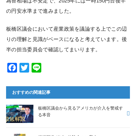
為替相場は不安定で、2025年には一時150円台後半
の円安水準まで進みました。
板橋区議会において産業政策を議論する上でこの辺
りの理解と見識がベースになると考えています。後
半の担当委員会で確認してまいります。
F
T
Li
a
wi
n
c
tt
e
おすすめの関連記事
e
er
b
板橋区議会から見るアメリカが介入を警戒す
o
る本音
o
k