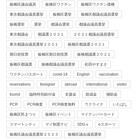
板橋区議会議員
板橋区ワクチン
板橋区ワクチン接種
東京都議会議員選挙
板橋区選挙
板橋区都議会議員選挙
板橋選挙
選挙
都議会選挙
都議会議員選挙
東京都議会
都議選２０２１
２０２１都議会議員選挙
東京都議会議員選挙２０２１
板橋区都議選２０２１
期日前投票
板橋区期日前投票
板橋都議選２０２１
板橋区都議選
板橋都議会議員選挙
松田やすまさ
ワクチンパスポート
covid-19
English
vaccination
reservations
foreigner
abroad
international
visitor
tourist
臨時特別給付金
支援金
助成金
補助金
PCR
PCR検査
PCR検査無料
ウクライナ
いたばし
板橋区民まつり
板橋区イベント
マイナンバーカード
スマートシティ
マイ制度ナビ
SDGｓ
eスポーツ
板橋区議会議員選挙２０２３
板橋区議会議員選挙