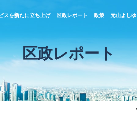
ビスを新たに立ち上げ
区政レポート
政策
元山よしゆ
区政レポート