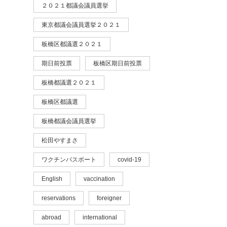
２０２１都議会議員選挙
東京都議会議員選挙２０２１
板橋区都議選２０２１
期日前投票
板橋区期日前投票
板橋都議選２０２１
板橋区都議選
板橋都議会議員選挙
松田やすまさ
ワクチンパスポート
covid-19
English
vaccination
reservations
foreigner
abroad
international