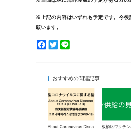
※当面は現に海外渡航の予定がある方の
※上記の内容はいずれも予定です。今後
願います。
F
T
Li
a
wi
n
c
tt
e
e
er
おすすめの関連記事
b
o
o
k
About Coronavirus Disea
板橋区ワクチン