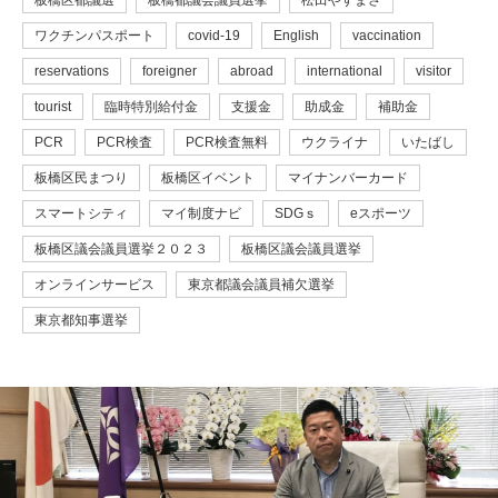
板橋区都議選
板橋都議会議員選挙
松田やすまさ
ワクチンパスポート
covid-19
English
vaccination
reservations
foreigner
abroad
international
visitor
tourist
臨時特別給付金
支援金
助成金
補助金
PCR
PCR検査
PCR検査無料
ウクライナ
いたばし
板橋区民まつり
板橋区イベント
マイナンバーカード
スマートシティ
マイ制度ナビ
SDGｓ
eスポーツ
板橋区議会議員選挙２０２３
板橋区議会議員選挙
オンラインサービス
東京都議会議員補欠選挙
東京都知事選挙