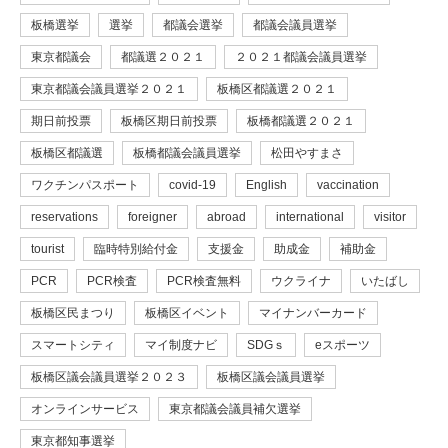
板橋選挙
選挙
都議会選挙
都議会議員選挙
東京都議会
都議選２０２１
２０２１都議会議員選挙
東京都議会議員選挙２０２１
板橋区都議選２０２１
期日前投票
板橋区期日前投票
板橋都議選２０２１
板橋区都議選
板橋都議会議員選挙
松田やすまさ
ワクチンパスポート
covid-19
English
vaccination
reservations
foreigner
abroad
international
visitor
tourist
臨時特別給付金
支援金
助成金
補助金
PCR
PCR検査
PCR検査無料
ウクライナ
いたばし
板橋区民まつり
板橋区イベント
マイナンバーカード
スマートシティ
マイ制度ナビ
SDGｓ
eスポーツ
板橋区議会議員選挙２０２３
板橋区議会議員選挙
オンラインサービス
東京都議会議員補欠選挙
東京都知事選挙