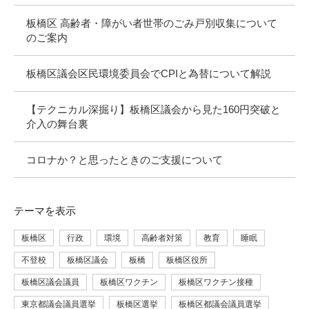
板橋区 高齢者・障がい者世帯のごみ戸別収集について
のご案内
板橋区議会区民環境委員会でCPIと為替について解説
【テクニカル深掘り】板橋区議会から見た160円突破と
介入の舞台裏
コロナか？と思ったときのご支援について
テーマ
を表示
板橋区
行政
環境
高齢者対策
教育
睡眠
不登校
板橋区議会
板橋
板橋区役所
板橋区議会議員
板橋区ワクチン
板橋区ワクチン接種
東京都議会議員選挙
板橋区選挙
板橋区都議会議員選挙