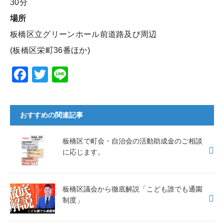
30分
場所
板橋区立グリーンホール前道路及び周辺
(板橋区栄町36番ほか)
F
T
Li
a
wi
n
c
tt
e
おすすめの関連記事
e
er
b
板橋区で町会・自治会の活動助成金のご相談
o
に応じます。
o
k
板橋区議会から徹底解説「こども誰でも通園
制度」