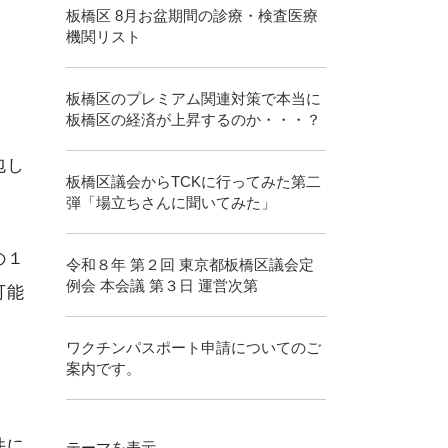
板橋区 8月お盆期間の診療・検査医療
機関リスト
板橋区のプレミアム関連対策で本当に
板橋区の経済が上昇するのか・・・？
包し
板橋区議会からTCKに行ってみた第二
弾「場立ちさんに聞いてみた」
の１
令和８年 第２回 東京都板橋区議会定
例会 本会議 第３日 運営次第
可能
ワクチンパスポート申請についてのご
案内です。
件に
テーマ
を表示