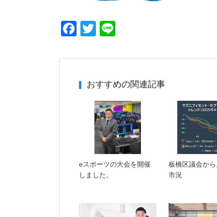
F
T
Li
a
wi
n
c
tt
e
e
er
おすすめの関連記事
b
o
o
k
eスポーツの大会を開催
板橋区議会から
しました。
市況