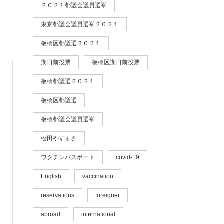
２０２１都議会議員選挙
東京都議会議員選挙２０２１
板橋区都議選２０２１
期日前投票
板橋区期日前投票
板橋都議選２０２１
板橋区都議選
板橋都議会議員選挙
松田やすまさ
ワクチンパスポート
covid-19
English
vaccination
reservations
foreigner
abroad
international