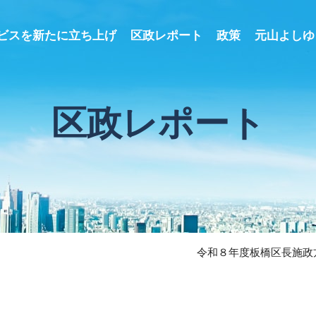
ビスを新たに立ち上げ
区政レポート
政策
元山よしゆ
区政レポート
令和８年度板橋区長施政