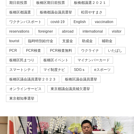
期日前投票
板橋区期日前投票
板橋都議選２０２１
板橋区都議選
板橋都議会議員選挙
松田やすまさ
ワクチンパスポート
covid-19
English
vaccination
reservations
foreigner
abroad
international
visitor
tourist
臨時特別給付金
支援金
助成金
補助金
PCR
PCR検査
PCR検査無料
ウクライナ
いたばし
板橋区民まつり
板橋区イベント
マイナンバーカード
スマートシティ
マイ制度ナビ
SDGｓ
eスポーツ
板橋区議会議員選挙２０２３
板橋区議会議員選挙
オンラインサービス
東京都議会議員補欠選挙
東京都知事選挙