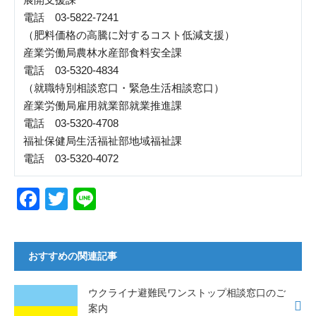
電話
03-5822-7241
（肥料価格の高騰に対するコスト低減支援）
産業労働局農林水産部食料安全課
電話
03-5320-4834
（就職特別相談窓口・緊急生活相談窓口）
産業労働局雇用就業部就業推進課
電話
03-5320-4708
福祉保健局生活福祉部地域福祉課
電話
03-5320-4072
F
T
Li
a
wi
n
c
tt
e
おすすめの関連記事
e
er
b
ウクライナ避難民ワンストップ相談窓口のご
o
案内