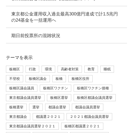
東京都公金運用収入過去最高300億円達成で計1.5兆円
の24基金を一括運用へ
期日前投票所の混雑状況
テーマ
を表示
板橋区
行政
環境
高齢者対策
教育
睡眠
不登校
板橋区議会
板橋
板橋区役所
板橋区議会議員
板橋区ワクチン
板橋区ワクチン接種
東京都議会議員選挙
板橋区選挙
板橋区都議会議員選挙
板橋選挙
選挙
都議会選挙
都議会議員選挙
東京都議会
都議選２０２１
２０２１都議会議員選挙
東京都議会議員選挙２０２１
板橋区都議選２０２１